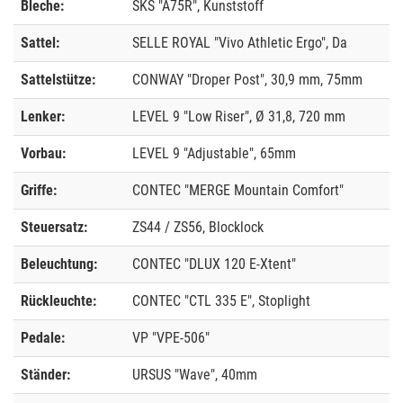
Bleche:
SKS "A75R", Kunststoff
Sattel:
SELLE ROYAL "Vivo Athletic Ergo", Da
Sattelstütze:
CONWAY "Droper Post", 30,9 mm, 75mm
Lenker:
LEVEL 9 "Low Riser", Ø 31,8, 720 mm
Vorbau:
LEVEL 9 "Adjustable", 65mm
Griffe:
CONTEC "MERGE Mountain Comfort"
Steuersatz:
ZS44 / ZS56, Blocklock
Beleuchtung:
CONTEC "DLUX 120 E-Xtent"
Rückleuchte:
CONTEC "CTL 335 E", Stoplight
Pedale:
VP "VPE-506"
Ständer:
URSUS "Wave", 40mm