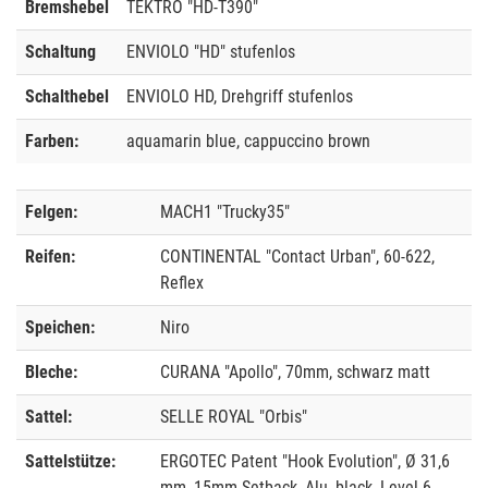
Bremshebel
TEKTRO "HD-T390"
Schaltung
ENVIOLO "HD" stufenlos
Schalthebel
ENVIOLO HD, Drehgriff stufenlos
Farben:
aquamarin blue, cappuccino brown
Felgen:
MACH1 "Trucky35"
Reifen:
CONTINENTAL "Contact Urban", 60-622,
Reflex
Speichen:
Niro
Bleche:
CURANA "Apollo", 70mm, schwarz matt
Sattel:
SELLE ROYAL "Orbis"
Sattelstütze:
ERGOTEC Patent "Hook Evolution", Ø 31,6
mm, 15mm Setback, Alu, black, Level 6