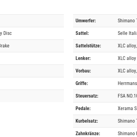
Umwerfer:
Shimano 
y Disc
Sattel:
Selle Ita
Brake
Sattelstütze:
XLC alloy
Lenker:
XLC alloy
Vorbau:
XLC alloy
Griffe:
Herrmans
Steuersatz:
FSA NO.10
Pedale:
Xerama S
Kurbelsatz:
Shimano 
Zahnkränze:
Shimano 