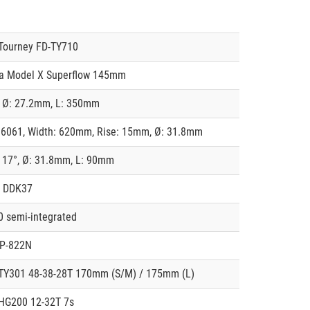
Tourney FD-TY710
lia Model X Superflow 145mm
, Ø: 27.2mm, L: 350mm
 6061, Width: 620mm, Rise: 15mm, Ø: 31.8mm
, 17°, Ø: 31.8mm, L: 90mm
 DDK37
 semi-integrated
P-822N
TY301 48-38-28T 170mm (S/M) / 175mm (L)
HG200 12-32T 7s