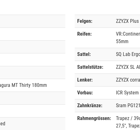
Felgen:
ZZYZX Plus
Reifen:
VR:Continen
55mm
Sattel:
SQ Lab Ergo
Sattelstütze:
ZZYZX SL Al
Lenker:
ZZYZX corr
agura MT Thirty 180mm
Vorbau:
ICR System
Zahnkränze:
Sram PG121
Rahmengrössen:
Trapez / 39
Red
27,5", Trape