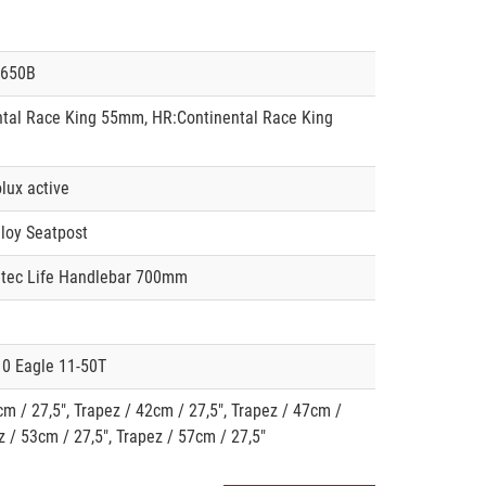
 650B
tal Race King 55mm, HR:Continental Race King
lux active
loy Seatpost
atec Life Handlebar 700mm
0 Eagle 11-50T
cm / 27,5", Trapez / 42cm / 27,5", Trapez / 47cm /
z / 53cm / 27,5", Trapez / 57cm / 27,5"