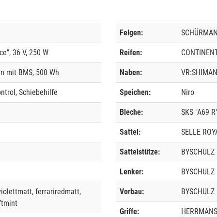
Felgen:
SCHÜRMANN 
e", 36 V, 250 W
Reifen:
CONTINENTA
en mit BMS, 500 Wh
Naben:
VR:SHIMANO
ntrol, Schiebehilfe
Speichen:
Niro
Bleche:
SKS "A69 R
Sattel:
SELLE ROYA
Sattelstütze:
BYSCHULZ "
Lenker:
BYSCHULZ "
iolettmatt, ferrariredmatt,
Vorbau:
BYSCHULZ 
ftmint
Griffe:
HERRMANS "