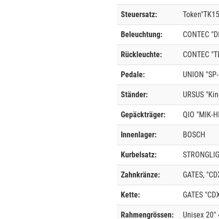
Steuersatz:
Token"TK1
Beleuchtung:
CONTEC "D
Rückleuchte:
CONTEC "T
Pedale:
UNION "SP-
Ständer:
URSUS "Ki
Gepäckträger:
QIO "MIK-H
Innenlager:
BOSCH
Kurbelsatz:
STRONGLIG
Zahnkränze:
GATES, "CDX
Kette:
GATES "CDX
Rahmengrössen:
Unisex 20"