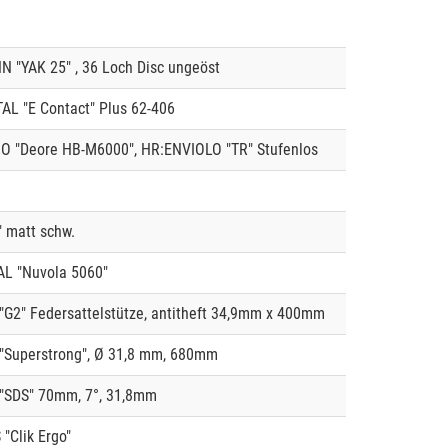
"YAK 25" , 36 Loch Disc ungeöst
L "E Contact" Plus 62-406
 "Deore HB-M6000", HR:ENVIOLO "TR" Stufenlos
" matt schw.
L "Nuvola 5060"
G2" Federsattelstütze, antitheft 34,9mm x 400mm
Superstrong", Ø 31,8 mm, 680mm
"SDS" 70mm, 7°, 31,8mm
Clik Ergo"