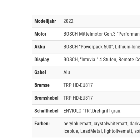
Modelljahr
2022
Motor
BOSCH Mittelmotor Gen.3 "Performanc
Akku
BOSCH "Powerpack 500", Lithium-Ion
Display
BOSCH, "Intuvia " 4-Stufen, Remote Co
Gabel
Alu
Bremse
TRP HD-EU817
Bremshebel
TRP HD-EU817
Schalthebel
ENVIOLO "TR",Drehgriff grau.
Farben:
berylbluematt, crystalwhitematt, darkv
iceblue, LeadMetal, lightolivematt, so