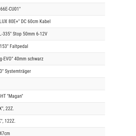
566E-CU01"
LUX 80E+" DC 60cm Kabel
L-335" Stop 50mm 6-12V
153" Faltpedal
ng-EVO" 40mm schwarz
D" Systemträger
HT "Magan"
", 22Z.
", 122Z.
 47cm