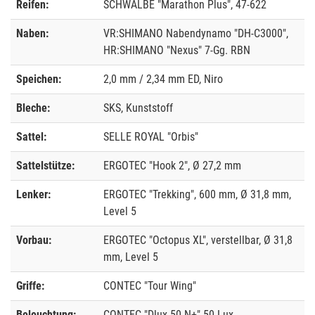
Reifen:
SCHWALBE "Marathon Plus", 47-622
Naben:
VR:SHIMANO Nabendynamo "DH-C3000",
HR:SHIMANO "Nexus" 7-Gg. RBN
Speichen:
2,0 mm / 2,34 mm ED, Niro
Bleche:
SKS, Kunststoff
Sattel:
SELLE ROYAL "Orbis"
Sattelstütze:
ERGOTEC "Hook 2", Ø 27,2 mm
Lenker:
ERGOTEC "Trekking", 600 mm, Ø 31,8 mm,
Level 5
Vorbau:
ERGOTEC "Octopus XL", verstellbar, Ø 31,8
mm, Level 5
Griffe:
CONTEC "Tour Wing"
Beleuchtung:
CONTEC "Dlux 50 N+" 50 Lux