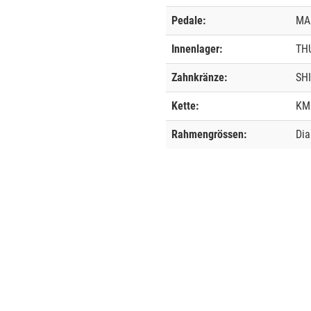
Pedale:
MA
Innenlager:
TH
Zahnkränze:
SHI
Kette:
KM
Rahmengrössen:
Dia