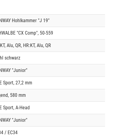
NWAY Hohlkammer "J 19"
HWALBE "CX Comp", 50-559
KT, Alu, QR, HR:KT, Alu, QR
hl schwarz
NWAY "Junior"
 Sport, 27,2 mm
gend, 580 mm
 Sport, A-Head
NWAY "Junior"
4 / EC34