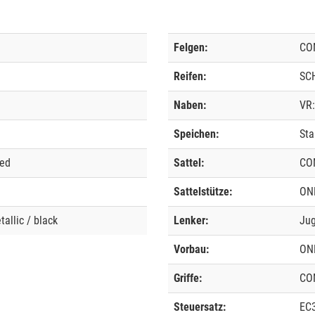
Felgen:
CO
Reifen:
SC
Naben:
VR:
Speichen:
Sta
eed
Sattel:
CO
Sattelstütze:
ONE
tallic / black
Lenker:
Ju
Vorbau:
ONE
Griffe:
CO
Steuersatz:
EC3