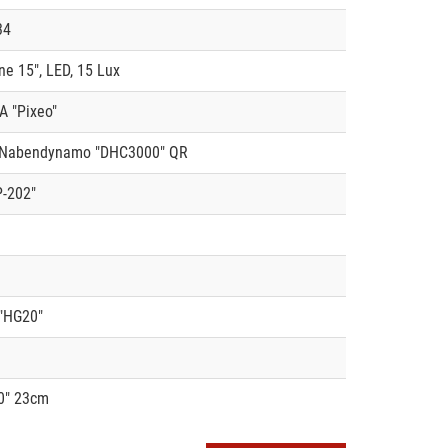
34
ne 15", LED, 15 Lux
 "Pixeo"
Nabendynamo "DHC3000" QR
-202"
"HG20"
0" 23cm