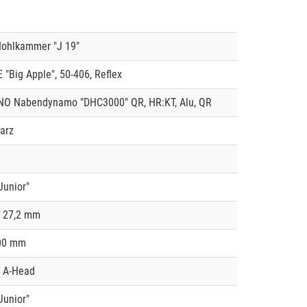
ohlkammer "J 19"
Big Apple", 50-406, Reflex
O Nabendynamo "DHC3000" QR, HR:KT, Alu, QR
arz
unior"
, 27,2 mm
00 mm
, A-Head
unior"