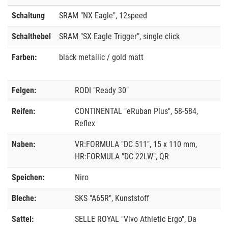
Schaltung
SRAM "NX Eagle", 12speed
Schalthebel
SRAM "SX Eagle Trigger", single click
Farben:
black metallic / gold matt
Felgen:
RODI "Ready 30"
Reifen:
CONTINENTAL "eRuban Plus", 58-584,
Reflex
Naben:
VR:FORMULA "DC 511", 15 x 110 mm,
HR:FORMULA "DC 22LW", QR
Speichen:
Niro
Bleche:
SKS "A65R", Kunststoff
Sattel:
SELLE ROYAL "Vivo Athletic Ergo", Da