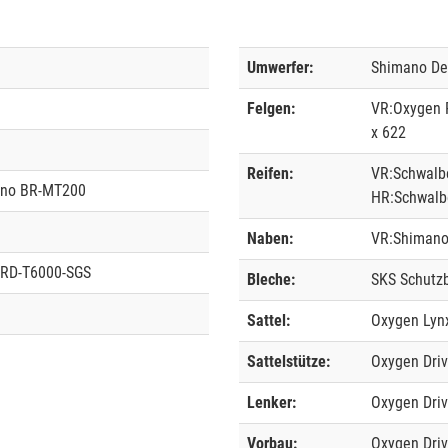
Umwerfer:
Shimano De
Felgen:
VR:Oxygen R
x 622
Reifen:
VR:Schwalbe
ano BR-MT200
HR:Schwalb
Naben:
VR:Shimano
 RD-T6000-SGS
Bleche:
SKS Schutz
Sattel:
Oxygen Lyn
Sattelstütze:
Oxygen Driv
Lenker:
Oxygen Dri
Vorbau:
Oxygen Driv