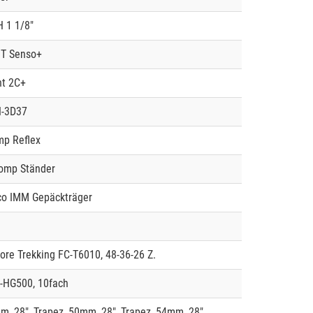
 1 1/8"
 T Senso+
ht 2C+
H-3D37
mp Reflex
Comp Ständer
co IMM Gepäckträger
re Trekking FC-T6010, 48-36-26 Z.
-HG500, 10fach
m, 28", Trapez, 50mm, 28", Trapez, 54mm, 28"