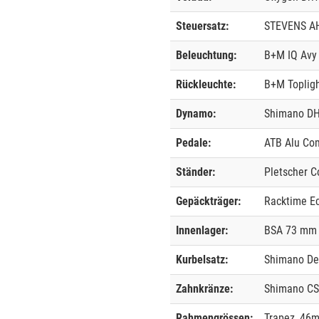
Steuersatz:
STEVENS AH
Beleuchtung:
B+M IQ Avy
Rückleuchte:
B+M Toplig
Dynamo:
Shimano D
Pedale:
ATB Alu Co
Ständer:
Pletscher 
Gepäckträger:
Racktime E
Innenlager:
BSA 73 mm
Kurbelsatz:
Shimano Deo
Zahnkränze:
Shimano CS
Rahmengrössen:
Trapez, 46m