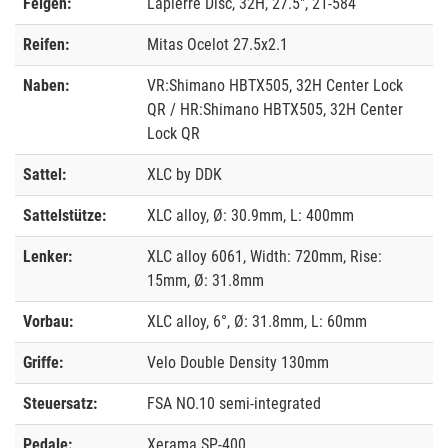
Felgen:
Lapierre Disc, 32H, 27.5", 21-584
Reifen:
Mitas Ocelot 27.5x2.1
Naben:
VR:Shimano HBTX505, 32H Center Lock
QR / HR:Shimano HBTX505, 32H Center
Lock QR
Sattel:
XLC by DDK
Sattelstütze:
XLC alloy, Ø: 30.9mm, L: 400mm
Lenker:
XLC alloy 6061, Width: 720mm, Rise:
15mm, Ø: 31.8mm
Vorbau:
XLC alloy, 6°, Ø: 31.8mm, L: 60mm
Griffe:
Velo Double Density 130mm
Steuersatz:
FSA NO.10 semi-integrated
Pedale:
Xerama SP-400