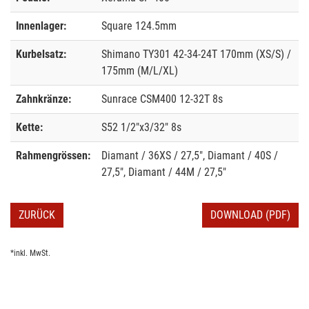
Innenlager:
Square 124.5mm
Kurbelsatz:
Shimano TY301 42-34-24T 170mm (XS/S) /
175mm (M/L/XL)
Zahnkränze:
Sunrace CSM400 12-32T 8s
Kette:
S52 1/2"x3/32" 8s
Rahmengrössen:
Diamant / 36XS / 27,5", Diamant / 40S /
27,5", Diamant / 44M / 27,5"
ZURÜCK
DOWNLOAD (PDF)
*inkl. MwSt.