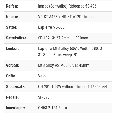
Reifen:
Impac (Schwalbe) Ridgepac 50-406
Naben:
VR:KT A15F / HR:KT A12R threaded
Sattel:
Lapierre VL-5061
Sattelstütze:
SP-102, Ø: 27.2mm, L: 300mm
Lenker:
Lapierre MtB alloy 6061, Width: 580, Ø:
31.8mm, Backsweep: 9°
Vorbau:
MtB alloy AS-M05, 0°, E: 45mm
Griffe:
Velo
Steuersatz:
CH-281 TCBW without thread 1.1/8" steel
Pedale:
SP-878
Innenlager:
CH63-2 124.5mm