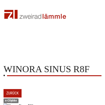
WINORA
SINUS R8F
ZURÜCK
e-Citybike