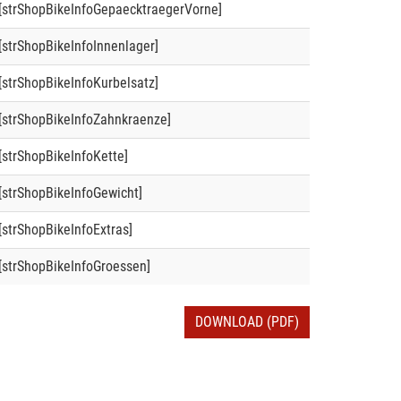
[strShopBikeInfoGepaecktraegerVorne]
[strShopBikeInfoInnenlager]
[strShopBikeInfoKurbelsatz]
[strShopBikeInfoZahnkraenze]
[strShopBikeInfoKette]
[strShopBikeInfoGewicht]
[strShopBikeInfoExtras]
[strShopBikeInfoGroessen]
DOWNLOAD (PDF)