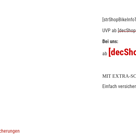
[strShopBikeInfoT
UVP
ab
[decShop
Bei uns:
[decSho
ab
MIT EXTRA-S
Einfach versiche
icherungen