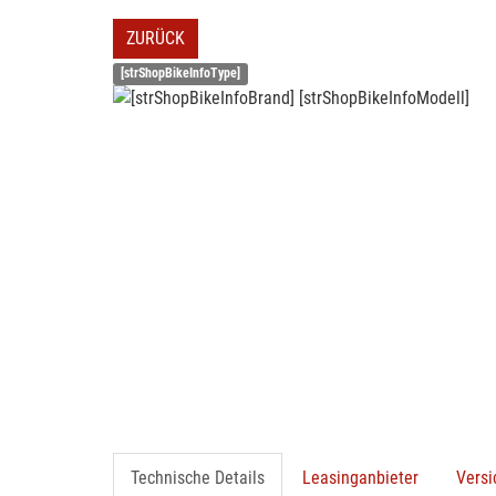
ZURÜCK
[strShopBikeInfoType]
Technische Details
Leasinganbieter
Vers