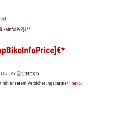
ext]
BikeInfoUVP]
€**
pBikeInfoPrice]
€*
CHUTZ?
rt mit unserem Versicherungspartner
linexo
.