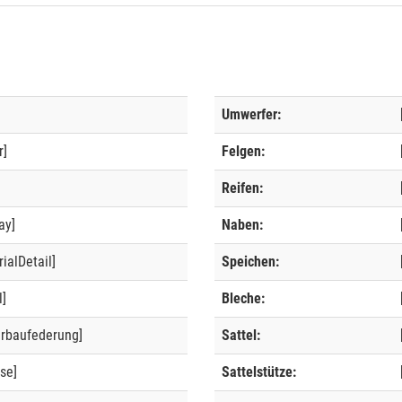
Umwerfer:
r]
Felgen:
]
Reifen:
ay]
Naben:
ialDetail]
Speichen:
l]
Bleche:
erbaufederung]
Sattel:
se]
Sattelstütze: