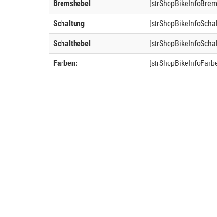
Bremshebel
[strShopBikeInfoBrem
Schaltung
[strShopBikeInfoScha
Schalthebel
[strShopBikeInfoSchal
Farben:
[strShopBikeInfoFarb