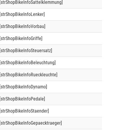
[strShopBikeInfoSattelklemmung]
[strShopBikeInfoLenker]
[strShopBikeInfoVorbau]
[strShopBikeInfoGriffe]
[strShopBikeInfoSteuersatz]
[strShopBikeInfoBeleuchtung]
[strShopBikeInfoRueckleuchte]
[strShopBikeInfoDynamo]
[strShopBikeInfoPedale]
[strShopBikeInfoStaender]
[strShopBikeInfoGepaecktraeger]