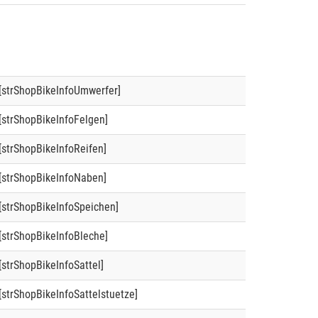
[strShopBikeInfoUmwerfer]
[strShopBikeInfoFelgen]
[strShopBikeInfoReifen]
[strShopBikeInfoNaben]
[strShopBikeInfoSpeichen]
[strShopBikeInfoBleche]
[strShopBikeInfoSattel]
[strShopBikeInfoSattelstuetze]