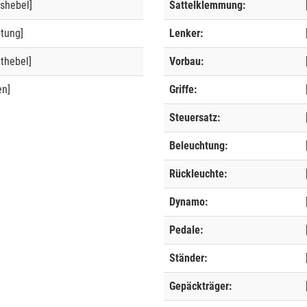
shebel]
Sattelklemmung:
ltung]
Lenker:
thebel]
Vorbau:
en]
Griffe:
Steuersatz:
Beleuchtung:
Rückleuchte:
Dynamo:
Pedale:
Ständer:
Gepäckträger: