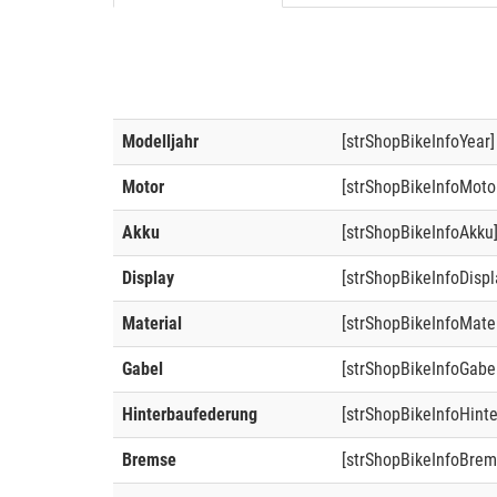
Modelljahr
[strShopBikeInfoYear]
Motor
[strShopBikeInfoMoto
Akku
[strShopBikeInfoAkku
Display
[strShopBikeInfoDispl
Material
[strShopBikeInfoMater
Gabel
[strShopBikeInfoGabe
Hinterbaufederung
[strShopBikeInfoHint
Bremse
[strShopBikeInfoBrem