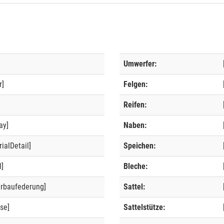
Umwerfer:
r]
Felgen:
]
Reifen:
ay]
Naben:
ialDetail]
Speichen:
l]
Bleche:
erbaufederung]
Sattel:
se]
Sattelstütze: