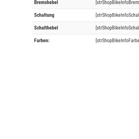
Bremshebel
[strShopBikeInfoBrem
Schaltung
[strShopBikeInfoScha
Schalthebel
[strShopBikeInfoSchal
Farben:
[strShopBikeInfoFarb