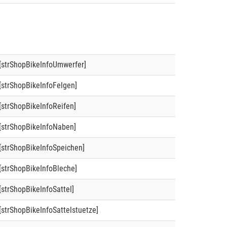
[strShopBikeInfoUmwerfer]
[strShopBikeInfoFelgen]
[strShopBikeInfoReifen]
[strShopBikeInfoNaben]
[strShopBikeInfoSpeichen]
[strShopBikeInfoBleche]
[strShopBikeInfoSattel]
[strShopBikeInfoSattelstuetze]