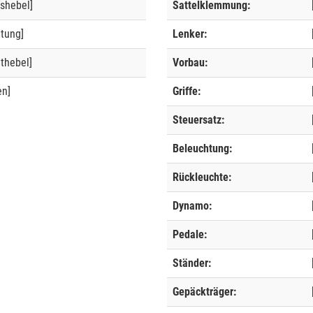
shebel]
Sattelklemmung:
ltung]
Lenker:
thebel]
Vorbau:
en]
Griffe:
Steuersatz:
Beleuchtung:
Rückleuchte:
Dynamo:
Pedale:
Ständer:
Gepäckträger: