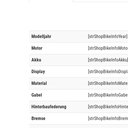
Modelljahr
[strShopBikeInfoYear]
Motor
[strShopBikeInfoMoto
Akku
[strShopBikeInfoAkku
Display
[strShopBikeInfoDispl
Material
[strShopBikeInfoMater
Gabel
[strShopBikeInfoGabe
Hinterbaufederung
[strShopBikeInfoHint
Bremse
[strShopBikeInfoBrem