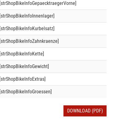
[strShopBikeInfoGepaecktraegerVorne]
[strShopBikeInfoInnenlager]
[strShopBikeInfoKurbelsatz]
[strShopBikeInfoZahnkraenze]
[strShopBikeInfoKette]
[strShopBikeInfoGewicht]
[strShopBikeInfoExtras]
[strShopBikeInfoGroessen]
DOWNLOAD (PDF)