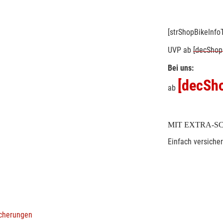
[strShopBikeInfoT
UVP
ab
[decShop
Bei uns:
[decSho
ab
MIT EXTRA-S
Einfach versiche
icherungen