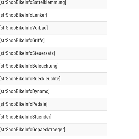
[strShopBikeInfoSattelklemmung]
[strShopBikeInfoLenker]
[strShopBikeInfoVorbau]
[strShopBikeInfoGriffe]
[strShopBikeInfoSteuersatz]
[strShopBikeInfoBeleuchtung]
[strShopBikeInfoRueckleuchte]
[strShopBikeInfoDynamo]
[strShopBikeInfoPedale]
[strShopBikeInfoStaender]
[strShopBikeInfoGepaecktraeger]