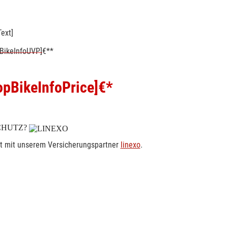
ext]
BikeInfoUVP]
€**
pBikeInfoPrice]
€*
CHUTZ?
rt mit unserem Versicherungspartner
linexo
.