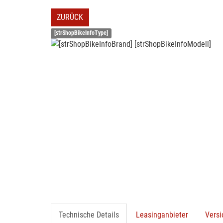
ZURÜCK
[strShopBikeInfoType]
Technische Details
Leasinganbieter
Vers