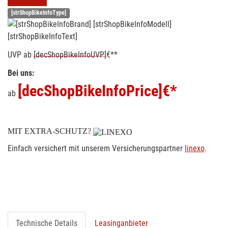
[strShopBikeInfoType]
[strShopBikeInfoText]
UVP
ab
[decShopBikeInfoUVP]
€**
Bei uns:
[decShopBikeInfoPrice]
€*
ab
MIT EXTRA-SCHUTZ?
Einfach versichert mit unserem Versicherungspartner
linexo
.
Technische Details
Leasinganbieter