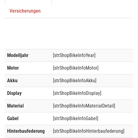
Versicherungen
Modelljahr
[strShopBikeInfoYear]
Motor
[strShopBikeInfoMotor]
Akku
[strShopBikeInfoAkku]
Display
[strShopBikeInfoDisplay]
Material
[strShopBikeInfoMaterialDetail]
Gabel
[strShopBikeInfoGabel]
Hinterbaufederung
[strShopBikeInfoHinterbaufederung]