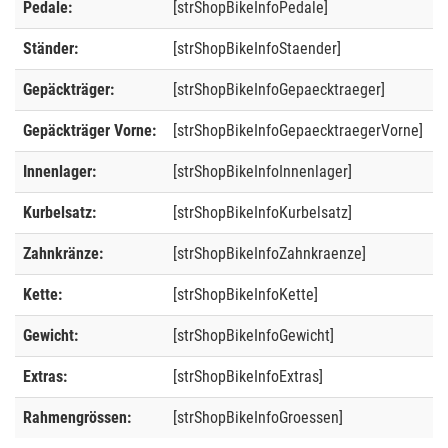
Pedale:
[strShopBikeInfoPedale]
Ständer:
[strShopBikeInfoStaender]
Gepäckträger:
[strShopBikeInfoGepaecktraeger]
Gepäckträger Vorne:
[strShopBikeInfoGepaecktraegerVorne]
Innenlager:
[strShopBikeInfoInnenlager]
Kurbelsatz:
[strShopBikeInfoKurbelsatz]
Zahnkränze:
[strShopBikeInfoZahnkraenze]
Kette:
[strShopBikeInfoKette]
Gewicht:
[strShopBikeInfoGewicht]
Extras:
[strShopBikeInfoExtras]
Rahmengrössen:
[strShopBikeInfoGroessen]