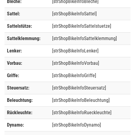
Bleche:
[strShopBikeInfoBleche]
Sattel:
[strShopBikeInfoSattel]
Sattelstütze:
[strShopBikeInfoSattelstuetze]
Sattelklemmung:
[strShopBikeInfoSattelklemmung]
Lenker:
[strShopBikeInfoLenker]
Vorbau:
[strShopBikeInfoVorbau]
Griffe:
[strShopBikeInfoGriffe]
Steuersatz:
[strShopBikeInfoSteuersatz]
Beleuchtung:
[strShopBikeInfoBeleuchtung]
Rückleuchte:
[strShopBikeInfoRueckleuchte]
Dynamo:
[strShopBikeInfoDynamo]