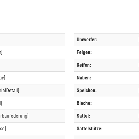
Umwerfer:
r]
Felgen:
]
Reifen:
ay]
Naben:
ialDetail]
Speichen:
l]
Bleche:
erbaufederung]
Sattel:
se]
Sattelstütze: