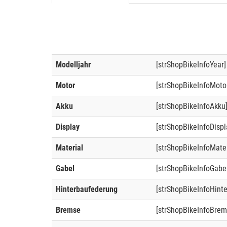
Modelljahr
[strShopBikeInfoYear]
Motor
[strShopBikeInfoMoto
Akku
[strShopBikeInfoAkku
Display
[strShopBikeInfoDispl
Material
[strShopBikeInfoMater
Gabel
[strShopBikeInfoGabe
Hinterbaufederung
[strShopBikeInfoHint
Bremse
[strShopBikeInfoBrem