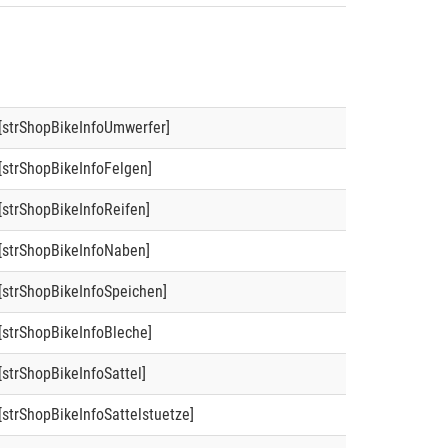
[strShopBikeInfoUmwerfer]
[strShopBikeInfoFelgen]
[strShopBikeInfoReifen]
[strShopBikeInfoNaben]
[strShopBikeInfoSpeichen]
[strShopBikeInfoBleche]
[strShopBikeInfoSattel]
[strShopBikeInfoSattelstuetze]