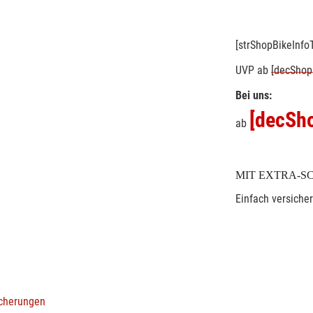
[strShopBikeInfoT
UVP
ab
[decShop
Bei uns:
[decSho
ab
MIT EXTRA-S
Einfach versiche
icherungen