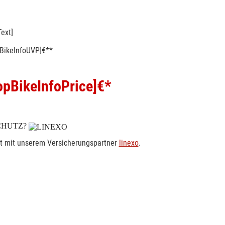
ext]
BikeInfoUVP]
€**
pBikeInfoPrice]
€*
CHUTZ?
rt mit unserem Versicherungspartner
linexo
.