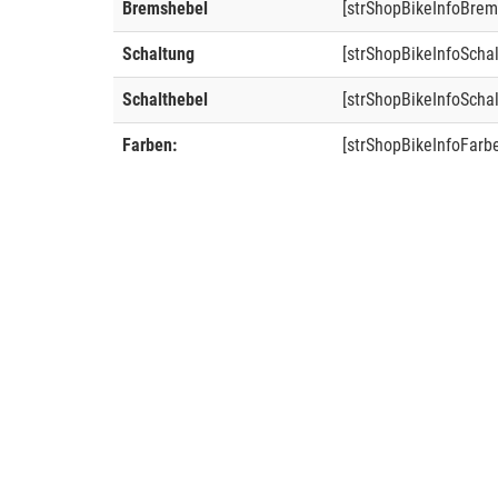
Bremshebel
[strShopBikeInfoBrem
Schaltung
[strShopBikeInfoScha
Schalthebel
[strShopBikeInfoSchal
Farben:
[strShopBikeInfoFarb