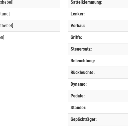
shebel]
Sattelklemmung:
ltung]
Lenker:
thebel]
Vorbau:
en]
Griffe:
Steuersatz:
Beleuchtung:
Rückleuchte:
Dynamo:
Pedale:
Ständer:
Gepäckträger: