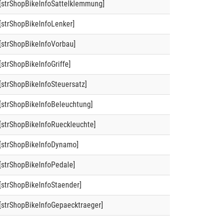
[strShopBikeInfoSattelklemmung]
[strShopBikeInfoLenker]
[strShopBikeInfoVorbau]
[strShopBikeInfoGriffe]
[strShopBikeInfoSteuersatz]
[strShopBikeInfoBeleuchtung]
[strShopBikeInfoRueckleuchte]
[strShopBikeInfoDynamo]
[strShopBikeInfoPedale]
[strShopBikeInfoStaender]
[strShopBikeInfoGepaecktraeger]