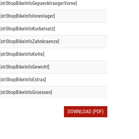
[strShopBikeInfoGepaecktraegerVorne]
[strShopBikeInfoInnenlager]
[strShopBikeInfoKurbelsatz]
[strShopBikeInfoZahnkraenze]
[strShopBikeInfoKette]
[strShopBikeInfoGewicht]
[strShopBikeInfoExtras]
[strShopBikeInfoGroessen]
DOWNLOAD (PDF)