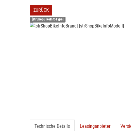
ZURÜCK
[strShopBikeInfoType]
Technische Details
Leasinganbieter
Vers