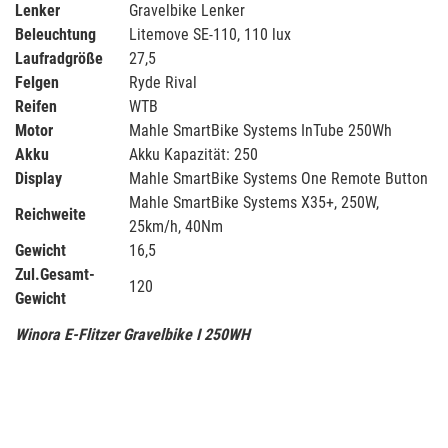
Lenker
Gravelbike Lenker
Beleuchtung
Litemove SE-110, 110 lux
Laufradgröße
27,5
Felgen
Ryde Rival
Reifen
WTB
Motor
Mahle SmartBike Systems InTube 250Wh
Akku
Akku Kapazität: 250
Display
Mahle SmartBike Systems One Remote Button
Mahle SmartBike Systems X35+, 250W,
Reichweite
25km/h, 40Nm
Gewicht
16,5
Zul.Gesamt-
120
Gewicht
Winora E-Flitzer Gravelbike I 250WH