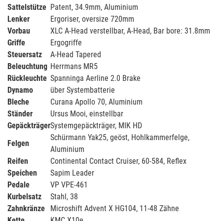
Sattelstütze
Patent, 34.9mm, Aluminium
Lenker
Ergoriser, oversize 720mm
Vorbau
XLC A-Head verstellbar, A-Head, Bar bore: 31.8mm
Griffe
Ergogriffe
Steuersatz
A-Head Tapered
Beleuchtung
Herrmans MR5
Rückleuchte
Spanninga Aerline 2.0 Brake
Dynamo
über Systembatterie
Bleche
Curana Apollo 70, Aluminium
Ständer
Ursus Mooi, einstellbar
Gepäckträger
Systemgepäckträger, MIK HD
Schürmann Yak25, geöst, Hohlkammerfelge,
Felgen
Aluminium
Reifen
Continental Contact Cruiser, 60-584, Reflex
Speichen
Sapim Leader
Pedale
VP VPE-461
Kurbelsatz
Stahl, 38
Zahnkränze
Microshift Advent X HG104, 11-48 Zähne
Kette
KMC X10e