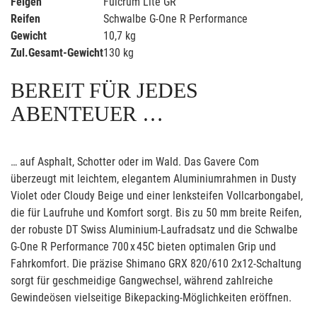
Felgen
Fulcrum Lite GR
Reifen
Schwalbe G-One R Performance
Gewicht
10,7 kg
Zul.Gesamt-Gewicht
130 kg
BEREIT FÜR JEDES
ABENTEUER …
… auf Asphalt, Schotter oder im Wald. Das Gavere Com
überzeugt mit leichtem, elegantem Aluminiumrahmen in Dusty
Violet oder Cloudy Beige und einer lenksteifen Vollcarbongabel,
die für Laufruhe und Komfort sorgt. Bis zu 50 mm breite Reifen,
der robuste DT Swiss Aluminium-Laufradsatz und die Schwalbe
G-One R Performance 700 x 45C bieten optimalen Grip und
Fahrkomfort. Die präzise Shimano GRX 820/610 2x12-Schaltung
sorgt für geschmeidige Gangwechsel, während zahlreiche
Gewindeösen vielseitige Bikepacking-Möglichkeiten eröffnen.