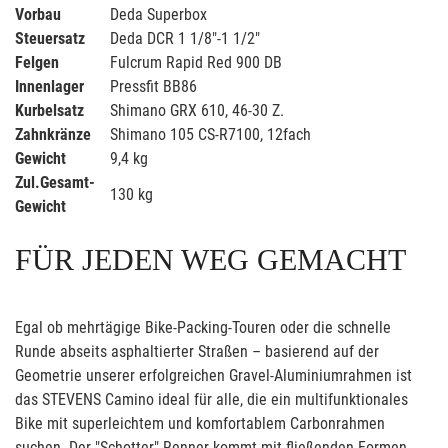
Vorbau
Deda Superbox
Steuersatz
Deda DCR 1 1/8"-1 1/2"
Felgen
Fulcrum Rapid Red 900 DB
Innenlager
Pressfit BB86
Kurbelsatz
Shimano GRX 610, 46-30 Z.
Zahnkränze
Shimano 105 CS-R7100, 12fach
Gewicht
9,4 kg
Zul.Gesamt-
130 kg
Gewicht
FÜR JEDEN WEG GEMACHT
Egal ob mehrtägige Bike-Packing-Touren oder die schnelle
Runde abseits asphaltierter Straßen – basierend auf der
Geometrie unserer erfolgreichen Gravel-Aluminiumrahmen ist
das STEVENS Camino ideal für alle, die ein multifunktionales
Bike mit superleichtem und komfortablem Carbonrahmen
suchen. Der "Schotter"-Renner kommt mit fließenden Formen