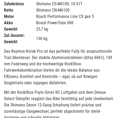
Zahnkränze
Shimano CS-M6100, 10-51T
Kette
Shimano CN-M6100
Motor
Bosch Performance Line CX gen 5
Akku
Bosch PowerTube 800
Gewicht
25,7 kg
Zul.Gesamt-
130 kg
Gewicht
Das Raymon Korak Pro ist das perfekte Fully für anspruchsvolle
Trail-Abenteuer. Der stabile Aluminiumrahmen (Alloy 6061), 140
mm Federweg und die hochwertige RockShox-
Fahrwerkskombination bieten dir die ideale Balance aus
Effizienz, Komfort und Kontrolle – egal, ob auf flowigen
Singletrails oder ruppigen Abfahrten.
Mit der RockShox Psylo Silver RC Luftgabel und dem Deluxe
Select Dämpfer reagiert das Bike feinfühlig auf jede Unebenheit.
Die Shimano Deore 12-Gang-Schaltung liefert präzise und
zuverlässige Gangwechsel, perfekt abgestimmt für steile
Anstiege und schnelle Abfahrten.