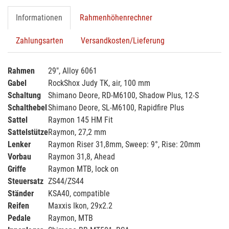
Informationen
Rahmenhöhenrechner
Zahlungsarten
Versandkosten/Lieferung
Rahmen
29", Alloy 6061
Gabel
RockShox Judy TK, air, 100 mm
Schaltung
Shimano Deore, RD-M6100, Shadow Plus, 12-S
Schalthebel
Shimano Deore, SL-M6100, Rapidfire Plus
Sattel
Raymon 145 HM Fit
Sattelstütze
Raymon, 27,2 mm
Lenker
Raymon Riser 31,8mm, Sweep: 9°, Rise: 20mm
Vorbau
Raymon 31,8, Ahead
Griffe
Raymon MTB, lock on
Steuersatz
ZS44/ZS44
Ständer
KSA40, compatible
Reifen
Maxxis Ikon, 29x2.2
Pedale
Raymon, MTB