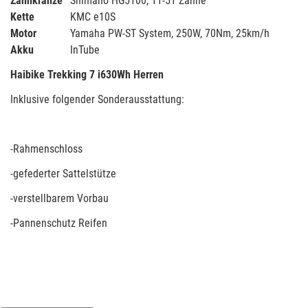
Zahnkränze
Shimano HG5100, 11-51 Zähne
Kette
KMC e10S
Motor
Yamaha PW-ST System, 250W, 70Nm, 25km/h
Akku
InTube
Haibike Trekking 7 i630Wh Herren
Inklusive folgender Sonderausstattung:
-Rahmenschloss
-gefederter Sattelstütze
-verstellbarem Vorbau
-Pannenschutz Reifen