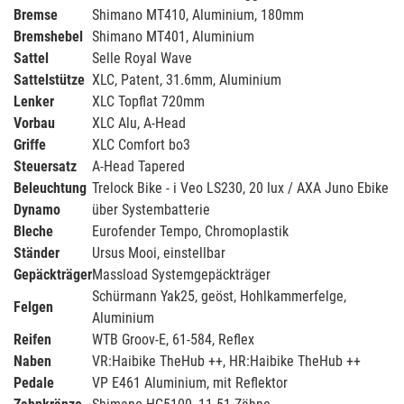
Bremse
Shimano MT410, Aluminium, 180mm
Bremshebel
Shimano MT401, Aluminium
Sattel
Selle Royal Wave
Sattelstütze
XLC, Patent, 31.6mm, Aluminium
Lenker
XLC Topflat 720mm
Vorbau
XLC Alu, A-Head
Griffe
XLC Comfort bo3
Steuersatz
A-Head Tapered
Beleuchtung
Trelock Bike - i Veo LS230, 20 lux / AXA Juno Ebike
Dynamo
über Systembatterie
Bleche
Eurofender Tempo, Chromoplastik
Ständer
Ursus Mooi, einstellbar
Gepäckträger
Massload Systemgepäckträger
Schürmann Yak25, geöst, Hohlkammerfelge,
Felgen
Aluminium
Reifen
WTB Groov-E, 61-584, Reflex
Naben
VR:Haibike TheHub ++, HR:Haibike TheHub ++
Pedale
VP E461 Aluminium, mit Reflektor