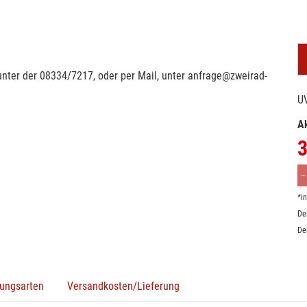
 unter der 08334/7217, oder per Mail, unter anfrage@zweirad-
U
Ak
3
*i
De
De
ungsarten
Versandkosten/Lieferung