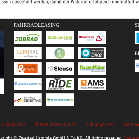
müssen ausgefüllt werden, damit der Widerruf erfolgreich übermittelt 
FAHRRADLEASING
S
E
rsandkosten
Bestellinformationen
Zahlungsarten
Datens
yright © Zweirad Lämmle GmbH & Co.KG. All rights reserved.
Impres