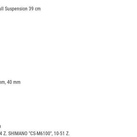
ull Suspension 39 cm
 mm, 40 mm
m
34 Z. SHIMANO "CS-M6100", 10-51 Z.