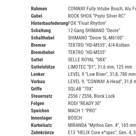
Rahmen
CONWAY Fully Intube Bosch, Alu F
Gabel
ROCK SHOX "Psylo Silver RC"
Hinterbaufederung
FOX "Float Rhythm"
Schaltung
12-Gang SHIMANO "Deore"
Schalthebel
SHIMANO "Deore SL-M6100"
Bremse
TEKTRO "HD-M535", 4/4-Kolben
Bremshebel
TEKTRO "HD-M535"
Sattel
SELLE ROYAL "SRX"
Sattelstütze
LIMOTEC "D1", 31,6 mm, 125 mm
Lenker
LEVEL 9 "Low Riser", 31,8, 780 mm
Vorbau
LEVEL 9, "CONWAY A-Head", 31,8
Griffe
SQLAB "70X"
Steuersatz
ZS56 / ZS56, Block Lock
Felgen
RODI "READY 30"
Speichen
MACH 1 "PRO"
Innenlager
BOSCH
Kurbelsatz
MIRANDA "Mythos Gen. 4", 165 m
Zahnkränze
E13 "HELIX Core e*spec", Gen. 4, 