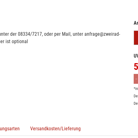
Ar
 unter der 08334/7217, oder per Mail, unter anfrage@zweirad-
r ist optional
U
5
*i
De
De
ungsarten
Versandkosten/Lieferung