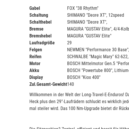
Gabel
FOX "38 Rhythm"
Schaltung
SHIMANO "Deore XT", 12speed
Schalthebel
SHIMANO "Deore XT",
Bremse
MAGURA "GUSTAV Elite", 4/4-Kol
Bremshebel
MAGURA "GUSTAV Elite"
Laufradgröße
29
Felgen
NEWMEN "Performance 30 Base",
Reifen
SCHWALBE "Magic Mary" 62-622, 
Motor
BOSCH Mittelmotor Gen.5 "Perfor
Akku
BOSCH "Powertube 800", Lithium
Display
BOSCH "Kiox 400"
Zul.Gesamt-Gewicht
140
Willkommen in der Welt der Long-Travel-E-Enduros! D
Heck plus den 29"-Laufrädern schluckt es wirklich j
mal steiler wird. Das 100 Nm-Upgrade bietet dir Rüc