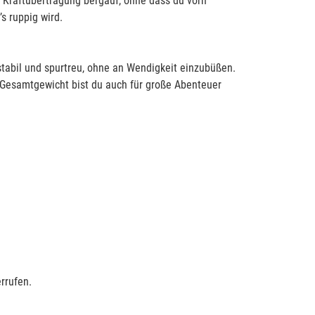
le Kraftübertragung bergauf, ohne dass du vorn
s ruppig wird.
stabil und spurtreu, ohne an Wendigkeit einzubüßen.
 Gesamtgewicht bist du auch für große Abenteuer
rrufen.