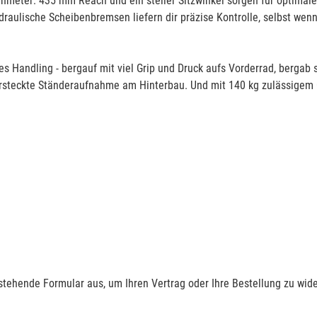
öhenmeter: 435 mm Reach und ein steiler Sitzwinkel sorgen für optima
aulische Scheibenbremsen liefern dir präzise Kontrolle, selbst wenn’
 Handling - bergauf mit viel Grip und Druck aufs Vorderrad, bergab 
ersteckte Ständeraufnahme am Hinterbau. Und mit 140 kg zulässigem
nstehende Formular aus, um Ihren Vertrag oder Ihre Bestellung zu wide