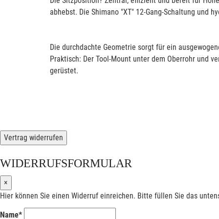
Die Sitzposition? Zentral, effizient und bereit für H
abhebst. Die Shimano "XT" 12-Gang-Schaltung und hydr
Die durchdachte Geometrie sorgt für ein ausgewogenes
Praktisch: Der Tool-Mount unter dem Oberrohr und v
gerüstet.
Vertrag widerrufen
WIDERRUFSFORMULAR
×
Hier können Sie einen Widerruf einreichen. Bitte füllen Sie das unte
Name*