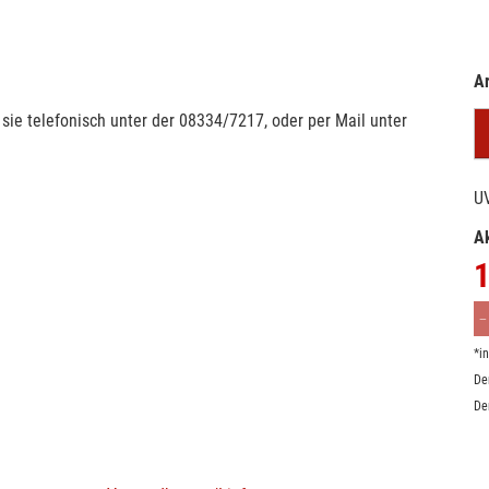
Ar
sie telefonisch unter der 08334/7217, oder per Mail unter
U
Ak
1
*i
De
De