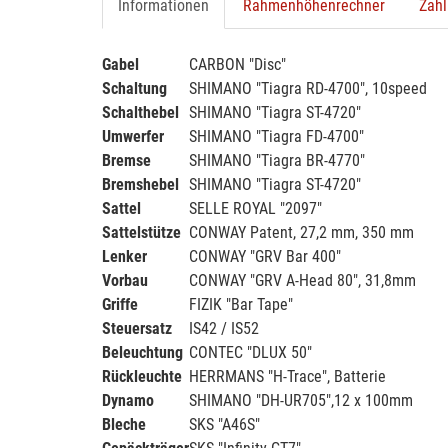
Informationen
Rahmenhöhenrechner
Zahl
Gabel
CARBON "Disc"
Schaltung
SHIMANO "Tiagra RD-4700", 10speed
Schalthebel
SHIMANO "Tiagra ST-4720"
Umwerfer
SHIMANO "Tiagra FD-4700"
Bremse
SHIMANO "Tiagra BR-4770"
Bremshebel
SHIMANO "Tiagra ST-4720"
Sattel
SELLE ROYAL "2097"
Sattelstütze
CONWAY Patent, 27,2 mm, 350 mm
Lenker
CONWAY "GRV Bar 400"
Vorbau
CONWAY "GRV A-Head 80", 31,8mm
Griffe
FIZIK "Bar Tape"
Steuersatz
IS42 / IS52
Beleuchtung
CONTEC "DLUX 50"
Rückleuchte
HERRMANS "H-Trace", Batterie
Dynamo
SHIMANO "DH-UR705",12 x 100mm
Bleche
SKS "A46S"