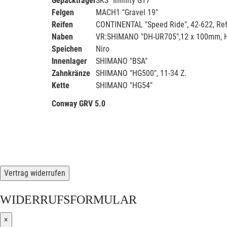
Gepäckträger
SKS "Infinity GT7"
Felgen
MACH1 "Gravel 19"
Reifen
CONTINENTAL "Speed Ride", 42-622, Ref
Naben
VR:SHIMANO "DH-UR705",12 x 100mm, 
Speichen
Niro
Innenlager
SHIMANO "BSA"
Zahnkränze
SHIMANO "HG500", 11-34 Z.
Kette
SHIMANO "HG54"
Conway GRV 5.0
Vertrag widerrufen
WIDERRUFSFORMULAR
×