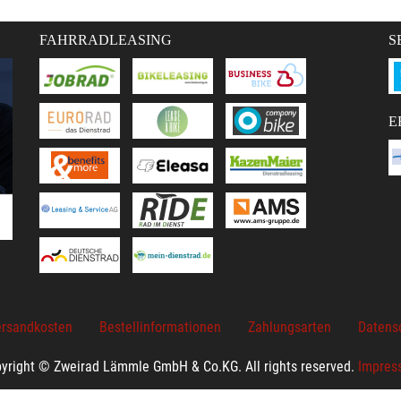
FAHRRADLEASING
S
E
rsandkosten
Bestellinformationen
Zahlungsarten
Datens
yright © Zweirad Lämmle GmbH & Co.KG. All rights reserved.
Impres