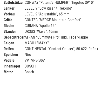
Sattelstütze
CONWAY "Patent"/ HUMPERT "Ergotec SP10"
Lenker
LEVEL 9 "Low Riser / Trekking"
Vorbau
LEVEL 9 "Adjustable", 65 mm
Griffe
CONTEC "MERGE Mountain Comfort"
Bleche
CURANA "Apollo 65"
Ständer
URSUS "Wave", 40mm
Gepäckträger
ATRAN "Cummute Pro", inkl. Federklappe
Felgen
MACH1 "MAXX"
Reifen
CONTINENTAL "Contact Cruiser", 50-622, Reflex
Speichen
Niro
Pedale
VP "VPE-506"
Innenlager
BOSCH
Motor
Bosch