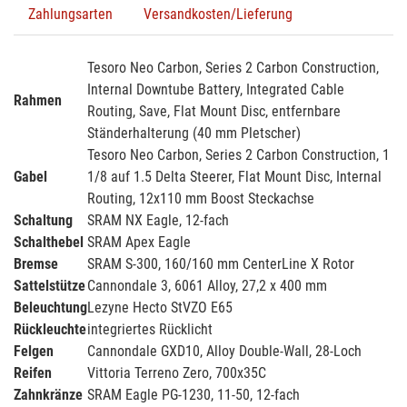
Zahlungsarten
Versandkosten/Lieferung
Tesoro Neo Carbon, Series 2 Carbon Construction,
Internal Downtube Battery, Integrated Cable
Rahmen
Routing, Save, Flat Mount Disc, entfernbare
Ständerhalterung (40 mm Pletscher)
Tesoro Neo Carbon, Series 2 Carbon Construction, 1
Gabel
1/8 auf 1.5 Delta Steerer, Flat Mount Disc, Internal
Routing, 12x110 mm Boost Steckachse
Schaltung
SRAM NX Eagle, 12-fach
Schalthebel
SRAM Apex Eagle
Bremse
SRAM S-300, 160/160 mm CenterLine X Rotor
Sattelstütze
Cannondale 3, 6061 Alloy, 27,2 x 400 mm
Beleuchtung
Lezyne Hecto StVZO E65
Rückleuchte
integriertes Rücklicht
Felgen
Cannondale GXD10, Alloy Double-Wall, 28-Loch
Reifen
Vittoria Terreno Zero, 700x35C
Zahnkränze
SRAM Eagle PG-1230, 11-50, 12-fach