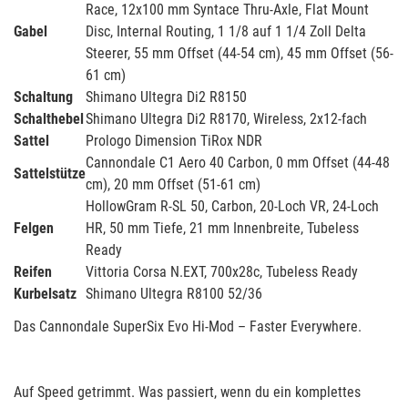
Race, 12x100 mm Syntace Thru-Axle, Flat Mount
Gabel
Disc, Internal Routing, 1 1/8 auf 1 1/4 Zoll Delta
Steerer, 55 mm Offset (44-54 cm), 45 mm Offset (56-
61 cm)
Schaltung
Shimano Ultegra Di2 R8150
Schalthebel
Shimano Ultegra Di2 R8170, Wireless, 2x12-fach
Sattel
Prologo Dimension TiRox NDR
Cannondale C1 Aero 40 Carbon, 0 mm Offset (44-48
Sattelstütze
cm), 20 mm Offset (51-61 cm)
HollowGram R-SL 50, Carbon, 20-Loch VR, 24-Loch
Felgen
HR, 50 mm Tiefe, 21 mm Innenbreite, Tubeless
Ready
Reifen
Vittoria Corsa N.EXT, 700x28c, Tubeless Ready
Kurbelsatz
Shimano Ultegra R8100 52/36
Das Cannondale SuperSix Evo Hi-Mod – Faster Everywhere.
Auf Speed getrimmt. Was passiert, wenn du ein komplettes