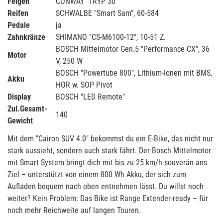
Felgen
CONWAY "TRYP 30
Reifen
SCHWALBE "Smart Sam", 60-584
Pedale
ja
Zahnkränze
SHIMANO "CS-M6100-12", 10-51 Z.
BOSCH Mittelmotor Gen.5 "Performance CX", 36
Motor
V, 250 W
BOSCH "Powertube 800", Lithium-Ionen mit BMS,
Akku
HOR w. SOP Pivot
Display
BOSCH "LED Remote"
Zul.Gesamt-
140
Gewicht
Mit dem "Cairon SUV 4.0" bekommst du ein E-Bike, das nicht nur
stark aussieht, sondern auch stark fährt. Der Bosch Mittelmotor
mit Smart System bringt dich mit bis zu 25 km/h souverän ans
Ziel – unterstützt von einem 800 Wh Akku, der sich zum
Aufladen bequem nach oben entnehmen lässt. Du willst noch
weiter? Kein Problem: Das Bike ist Range Extender-ready – für
noch mehr Reichweite auf langen Touren.