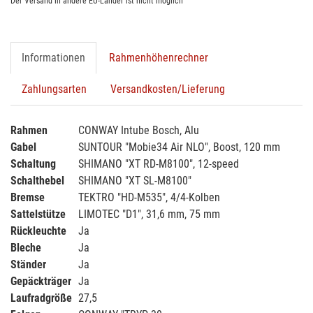
Der Versand in andere EU-Länder ist nicht möglich
Informationen
Rahmenhöhenrechner
Zahlungsarten
Versandkosten/Lieferung
Rahmen
CONWAY Intube Bosch, Alu
Gabel
SUNTOUR "Mobie34 Air NLO", Boost, 120 mm
Schaltung
SHIMANO "XT RD-M8100", 12-speed
Schalthebel
SHIMANO "XT SL-M8100"
Bremse
TEKTRO "HD-M535", 4/4-Kolben
Sattelstütze
LIMOTEC "D1", 31,6 mm, 75 mm
Rückleuchte
Ja
Bleche
Ja
Ständer
Ja
Gepäckträger
Ja
Laufradgröße
27,5