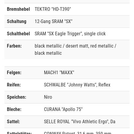
Bremshebel
TEKTRO "HD-T390"
Schaltung
12-Gang SRAM "SX"
Schalthebel
SRAM "SX Eagle Trigger", single click
Farben:
black metallic / desert matt, red metallic /
black metallic
Felgen:
MACH1 "MAXX"
Reifen:
SCHWALBE "Johnny Watts", Reflex
Speichen:
Niro
Bleche:
CURANA "Apollo 75"
Sattel:
SELLE ROYAL "Vivo Athletic Ergo", Da
Sattelstütze:
CONWAY Patent, 31,6 mm, 350 mm