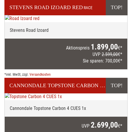
STEVENS
ROAD IZOARD RED
TOP!
RACE
Stevens Road Izoard
1.899,00
Aktionspreis
€*
UVP
2.599,00
€*
Sie sparen:
700,00
€*
*inkl. MwSt, zzgl.
Versandkosten
CANNONDALE
TOPSTONE CARBON 4 CUES 1X
TOP!
GR
Cannondale Topstone Carbon 4 CUES 1x
2.699,00
UVP
€*