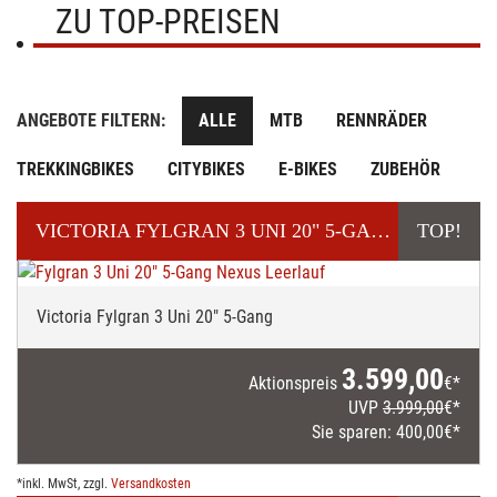
ZU TOP-PREISEN
ANGEBOTE FILTERN:
ALLE
MTB
RENNRÄDER
TREKKINGBIKES
CITYBIKES
E-BIKES
ZUBEHÖR
VICTORIA
FYLGRAN 3 UNI 20" 5-GANG NEXUS LEERLAUF
TOP!
Victoria Fylgran 3 Uni 20" 5-Gang
3.599,00
Aktionspreis
€*
UVP
3.999,00
€*
Sie sparen:
400,00
€*
*inkl. MwSt, zzgl.
Versandkosten