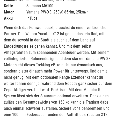
Kette
Shimano M6100
Motor
Yamaha PW-X3, 250W, 85Nm, 25km/h
Akku
InTube
Wenn dich das Fernweh packt, brauchst du einen verlässlichen
Partner. Das Winora Yucatan X12 ist genau das: ein Rad, mit
dem du sowohl in der Stadt als auch auf dem Land auf
Entdeckungsreise gehen kannst. Und mit dem selbst
Alltagsfahrten zum spannenden Abenteuer werden. Mit seinem
vollintegrierten Rahmendesign und dem starken Yamaha PW-X3
Motor sieht dieses Trekking eBike nicht nur dynamisch aus,
sondern bietet dir auch mehr Power für unterwegs. Und damit
nicht genug: Mit dem optionalen Range Extender kannst du
weiter fahren denn je, während dein Gepäck ganz sicher auf dem
Gepäckträger verstaut wird. Praktisch: Mit dem Modular Rail
System lässt sich der Stauraum optional erweitern. Dank eines
zulässigen Gesamtgewichts von 150 kg kann die Traglast dabei
auch einmal schwerer ausfallen. Sichere Scheibenbremsen und
eine 100-mm-Federgabel runden den Auftritt des Yucatan X12