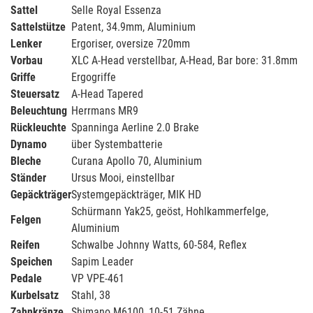
Sattel
Selle Royal Essenza
Sattelstütze
Patent, 34.9mm, Aluminium
Lenker
Ergoriser, oversize 720mm
Vorbau
XLC A-Head verstellbar, A-Head, Bar bore: 31.8mm
Griffe
Ergogriffe
Steuersatz
A-Head Tapered
Beleuchtung
Herrmans MR9
Rückleuchte
Spanninga Aerline 2.0 Brake
Dynamo
über Systembatterie
Bleche
Curana Apollo 70, Aluminium
Ständer
Ursus Mooi, einstellbar
Gepäckträger
Systemgepäckträger, MIK HD
Schürmann Yak25, geöst, Hohlkammerfelge,
Felgen
Aluminium
Reifen
Schwalbe Johnny Watts, 60-584, Reflex
Speichen
Sapim Leader
Pedale
VP VPE-461
Kurbelsatz
Stahl, 38
Zahnkränze
Shimano M6100, 10-51 Zähne