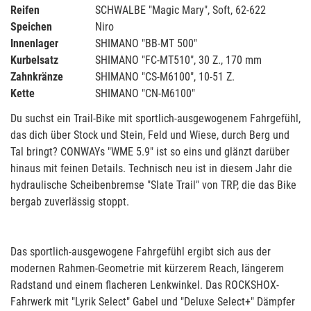
Reifen
SCHWALBE "Magic Mary", Soft, 62-622
Speichen
Niro
Innenlager
SHIMANO "BB-MT 500"
Kurbelsatz
SHIMANO "FC-MT510", 30 Z., 170 mm
Zahnkränze
SHIMANO "CS-M6100", 10-51 Z.
Kette
SHIMANO "CN-M6100"
Du suchst ein Trail-Bike mit sportlich-ausgewogenem Fahrgefühl,
das dich über Stock und Stein, Feld und Wiese, durch Berg und
Tal bringt? CONWAYs "WME 5.9" ist so eins und glänzt darüber
hinaus mit feinen Details. Technisch neu ist in diesem Jahr die
hydraulische Scheibenbremse "Slate Trail" von TRP, die das Bike
bergab zuverlässig stoppt.
Das sportlich-ausgewogene Fahrgefühl ergibt sich aus der
modernen Rahmen-Geometrie mit kürzerem Reach, längerem
Radstand und einem flacheren Lenkwinkel. Das ROCKSHOX-
Fahrwerk mit "Lyrik Select" Gabel und "Deluxe Select+" Dämpfer