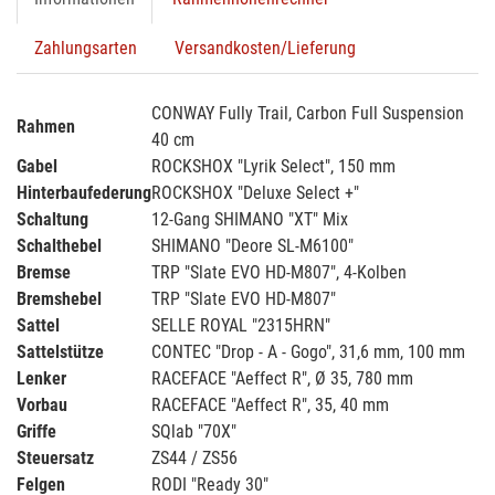
Zahlungsarten
Versandkosten/Lieferung
CONWAY Fully Trail, Carbon Full Suspension
Rahmen
40 cm
Gabel
ROCKSHOX "Lyrik Select", 150 mm
Hinterbaufederung
ROCKSHOX "Deluxe Select +"
Schaltung
12-Gang SHIMANO "XT" Mix
Schalthebel
SHIMANO "Deore SL-M6100"
Bremse
TRP "Slate EVO HD-M807", 4-Kolben
Bremshebel
TRP "Slate EVO HD-M807"
Sattel
SELLE ROYAL "2315HRN"
Sattelstütze
CONTEC "Drop - A - Gogo", 31,6 mm, 100 mm
Lenker
RACEFACE "Aeffect R", Ø 35, 780 mm
Vorbau
RACEFACE "Aeffect R", 35, 40 mm
Griffe
SQlab "70X"
Steuersatz
ZS44 / ZS56
Felgen
RODI "Ready 30"