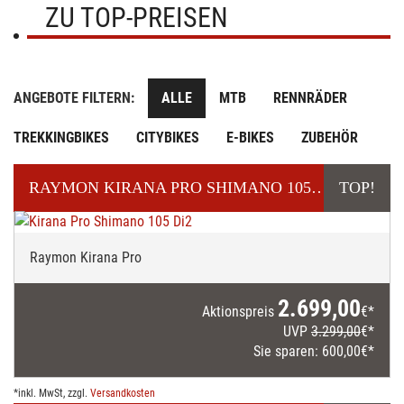
ZU TOP-PREISEN
ANGEBOTE FILTERN:
ALLE
MTB
RENNRÄDER
TREKKINGBIKES
CITYBIKES
E-BIKES
ZUBEHÖR
RAYMON
KIRANA PRO SHIMANO 105 DI2
TOP!
E-MOUNTAI
Raymon Kirana Pro
2.699,00
Aktionspreis
€*
UVP
3.299,00
€*
Sie sparen:
600,00
€*
*inkl. MwSt, zzgl.
Versandkosten