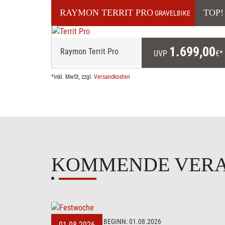
RAYMON
TERRIT PRO
TOP!
GRAVELBIKE
1.699,00
Raymon Territ Pro
UVP
€*
*inkl. MwSt, zzgl.
Versandkosten
KOMMENDE VER
BEGINN:
01.08.2026
01.08.2026