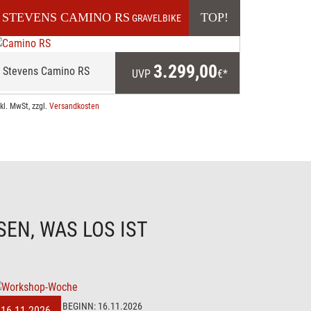
STEVENS
CAMINO RS
TOP!
GRAVELBIKE
3.299,00
Stevens Camino RS
UVP
€*
nkl. MwSt, zzgl.
Versandkosten
EN, WAS LOS IST
BEGINN:
16.11.2026
16.11.2026