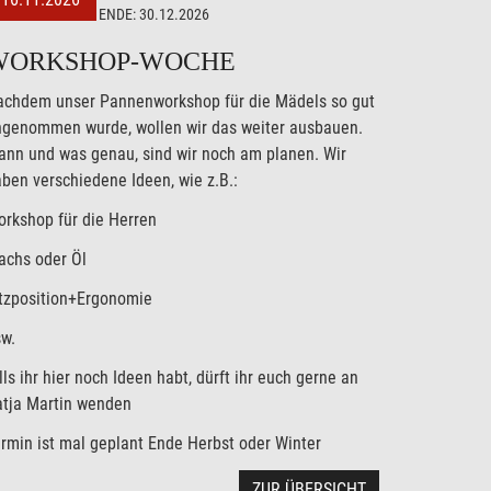
ENDE:
30.12.2026
WORKSHOP-WOCHE
achdem unser Pannenworkshop für die Mädels so gut
ngenommen wurde, wollen wir das weiter ausbauen.
nn und was genau, sind wir noch am planen. Wir
ben verschiedene Ideen, wie z.B.:
rkshop für die Herren
achs oder Öl
tzposition+Ergonomie
w.
lls ihr hier noch Ideen habt, dürft ihr euch gerne an
atja Martin wenden
rmin ist mal geplant Ende Herbst oder Winter
ZUR ÜBERSICHT