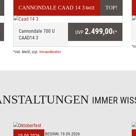
CANNONDALE
CAAD 14 3
TOP!
RACE
2.499,00
Cannondale 700 U
UVP
€*
CAAD14 3
*i
*inkl. MwSt, zzgl.
Versandkosten
ANSTALTUNGEN
IMMER WISS
BEGINN:
19.09.2026
19.09.2026