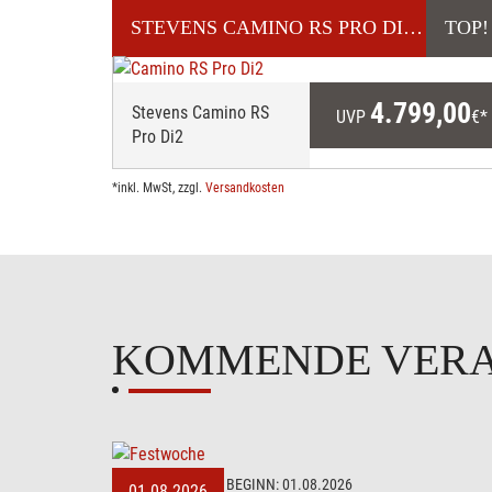
STEVENS
CAMINO RS PRO DI2
TOP!
GRAVELBIK
4.799,00
Stevens Camino RS
UVP
€*
Pro Di2
*inkl. MwSt, zzgl.
Versandkosten
KOMMENDE VER
BEGINN:
01.08.2026
01.08.2026