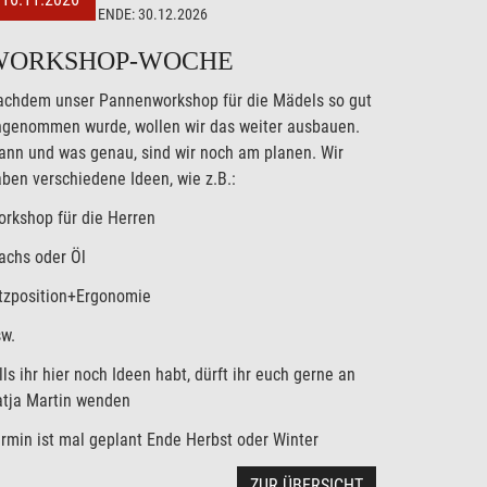
ENDE:
30.12.2026
WORKSHOP-WOCHE
achdem unser Pannenworkshop für die Mädels so gut
ngenommen wurde, wollen wir das weiter ausbauen.
nn und was genau, sind wir noch am planen. Wir
ben verschiedene Ideen, wie z.B.:
rkshop für die Herren
achs oder Öl
tzposition+Ergonomie
w.
lls ihr hier noch Ideen habt, dürft ihr euch gerne an
atja Martin wenden
rmin ist mal geplant Ende Herbst oder Winter
ZUR ÜBERSICHT