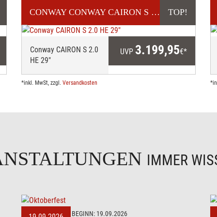
CONWAY
CONWAY CAIRON S 2.0 HE 29"
TOP!
E
E-MOUNT
3.199,95
Conway CAIRON S 2.0
UVP
€*
HE 29"
*inkl. MwSt, zzgl.
Versandkosten
*i
ANSTALTUNGEN
IMMER WISS
BEGINN:
19.09.2026
19.09.2026