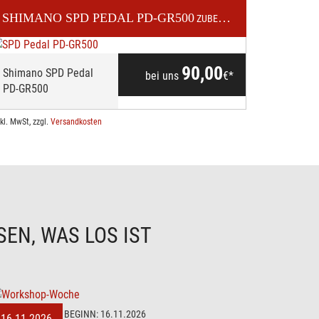
SHIMANO
SPD PEDAL PD-GR500
AINBIKE
ZUBEHÖR / TEILE
90,00
Shimano SPD Pedal
bei uns
€*
PD-GR500
nkl. MwSt, zzgl.
Versandkosten
EN, WAS LOS IST
BEGINN:
16.11.2026
16.11.2026